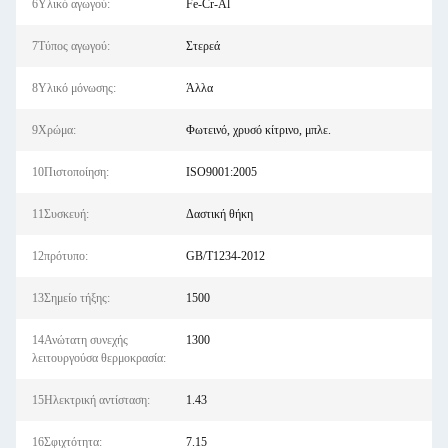
6Υλικό αγωγού:
Fe-Cr-Al
7Τύπος αγωγού:
Στερεά
8Υλικό μόνωσης:
Άλλα
9Χρώμα:
Φωτεινό, χρυσό κίτρινο, μπλε.
10Πιστοποίηση:
ISO9001:2005
11Συσκευή:
Δαστική θήκη
12πρότυπο:
GB/T1234-2012
13Σημείο τήξης:
1500
14Ανώτατη συνεχής
1300
λειτουργούσα θερμοκρασία:
15Ηλεκτρική αντίσταση:
1.43
16Σφιχτότητα:
7.15