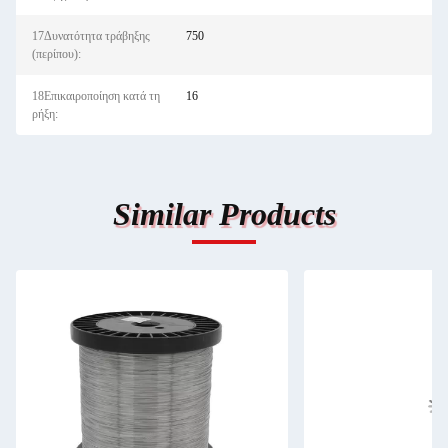
17Δυνατότητα τράβηξης
750
(περίπου):
18Επικαιροποίηση κατά τη
16
ρήξη:
Similar Products