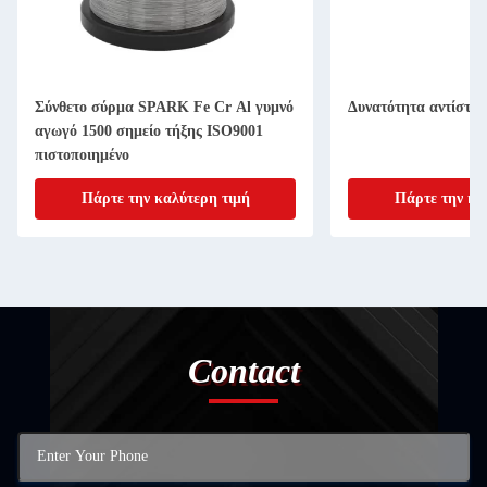
Σύνθετο σύρμα SPARK Fe Cr Al γυμνό
Δυνατότητα αντίστα
αγωγό 1500 σημείο τήξης ISO9001
πιστοποιημένο
Πάρτε την καλύτερη τιμή
Πάρτε την κα
Contact