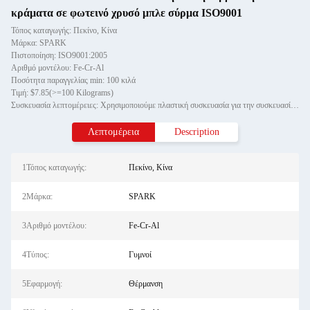
κράματα σε φωτεινό χρυσό μπλε σύρμα ISO9001
Τόπος καταγωγής: Πεκίνο, Κίνα
Μάρκα: SPARK
Πιστοποίηση: ISO9001:2005
Αριθμό μοντέλου: Fe-Cr-Al
Ποσότητα παραγγελίας min: 100 κιλά
Τιμή: $7.85(>=100 Kilograms)
Συσκευασία λεπτομέρειες: Χρησιμοποιούμε πλαστική συσκευασία για την συσκευασία του καλωδίου άξονα και η εξωτερική συσκευασία
Λεπτομέρεια
Description
1Τόπος καταγωγής:
Πεκίνο, Κίνα
2Μάρκα:
SPARK
3Αριθμό μοντέλου:
Fe-Cr-Al
4Τύπος:
Γυμνοί
5Εφαρμογή:
Θέρμανση