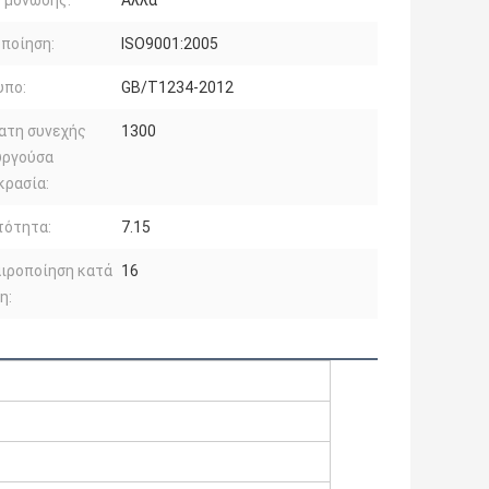
 μόνωσης:
Άλλα
ποίηση:
ISO9001:2005
υπο:
GB/T1234-2012
ατη συνεχής
1300
υργούσα
κρασία:
τότητα:
7.15
ιροποίηση κατά
16
η: