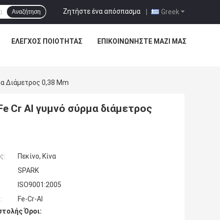
Ζητήστε ένα απόσπασμα
|
Greek
Αναζήτηση
ΈΛΕΓΧΟΣ ΠΟΙΌΤΗΤΑΣ
ΕΠΙΚΟΙΝΩΝΉΣΤΕ ΜΑΖΊ ΜΑΣ
μα Διάμετρος 0,38 Mm
e Cr Al γυμνό σύρμα διάμετρος
ς:
Πεκίνο, Κίνα
SPARK
ISO9001:2005
:
Fe-Cr-Al
τολής Όροι: