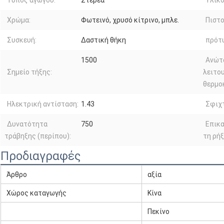
Τύπος αγωγού:
Στερεά
Υλικό
Χρώμα:
Φωτεινό, χρυσό κίτρινο, μπλε.
Πιστο
Συσκευή:
Δαστική θήκη
πρότ
1500
Ανώτ
Σημείο τήξης:
λειτο
θερμο
Ηλεκτρική αντίσταση:
1.43
Σφιχ
Δυνατότητα
750
Επικα
τράβηξης (περίπου):
τη ρήξ
Προδιαγραφές
Άρθρο
αξία
Χώρος καταγωγής
Κίνα
Πεκίνο