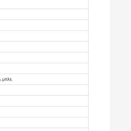
, μπλε.