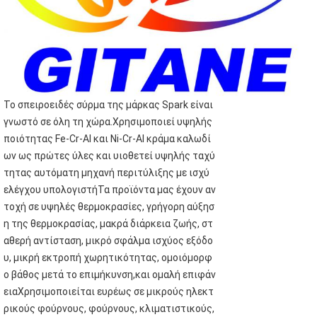
Το σπειροειδές σύρμα της μάρκας Spark είναι
γνωστό σε όλη τη χώρα.Χρησιμοποιεί υψηλής
ποιότητας Fe-Cr-Al και Ni-Cr-Al κράμα καλωδί
ων ως πρώτες ύλες και υιοθετεί υψηλής ταχύ
τητας αυτόματη μηχανή περιτύλιξης με ισχύ
ελέγχου υπολογιστήΤα προϊόντα μας έχουν αν
τοχή σε υψηλές θερμοκρασίες, γρήγορη αύξησ
η της θερμοκρασίας, μακρά διάρκεια ζωής, στ
αθερή αντίσταση, μικρό σφάλμα ισχύος εξόδο
υ, μικρή εκτροπή χωρητικότητας, ομοιόμορφ
ο βάθος μετά το επιμήκυνση,και ομαλή επιφάν
ειαΧρησιμοποιείται ευρέως σε μικρούς ηλεκτ
ρικούς φούρνους, φούρνους, κλιματιστικούς,