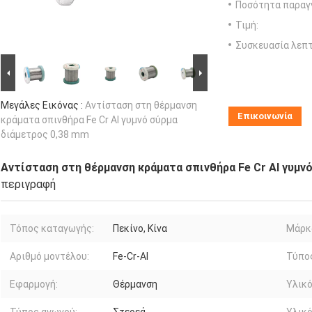
Ποσότητα παραγγ
Τιμή:
Συσκευασία λεπτ
Μεγάλες Εικόνας :
Αντίσταση στη θέρμανση
Επικοινωνία
κράματα σπινθήρα Fe Cr Al γυμνό σύρμα
διάμετρος 0,38 mm
Αντίσταση στη θέρμανση κράματα σπινθήρα Fe Cr Al γυμν
περιγραφή
Τόπος καταγωγής:
Πεκίνο, Κίνα
Μάρκ
Αριθμό μοντέλου:
Fe-Cr-Al
Τύπο
Εφαρμογή:
Θέρμανση
Υλικό