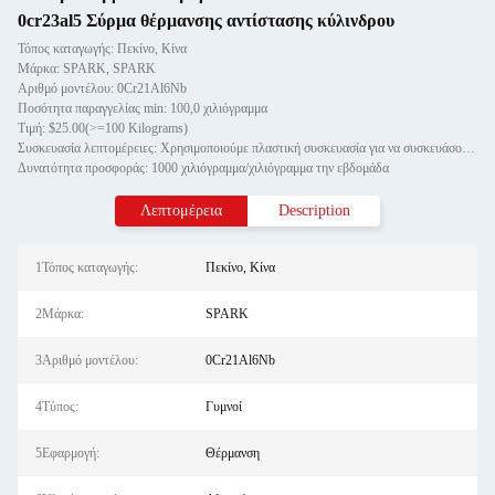
0cr23al5 Σύρμα θέρμανσης αντίστασης κύλινδρου
Τόπος καταγωγής: Πεκίνο, Κίνα
Μάρκα: SPARK, SPARK
Αριθμό μοντέλου: 0Cr21Al6Nb
Ποσότητα παραγγελίας min: 100,0 χιλιόγραμμα
Τιμή: $25.00(>=100 Kilograms)
Συσκευασία λεπτομέρειες: Χρησιμοποιούμε πλαστική συσκευασία για να συσκευάσουμε το καλώδιο άξονα, και η εξωτερική συσκευασία
Δυνατότητα προσφοράς: 1000 χιλιόγραμμα/χιλιόγραμμα την εβδομάδα
Λεπτομέρεια
Description
1Τόπος καταγωγής:
Πεκίνο, Κίνα
2Μάρκα:
SPARK
3Αριθμό μοντέλου:
0Cr21Al6Nb
4Τύπος:
Γυμνοί
5Εφαρμογή:
Θέρμανση