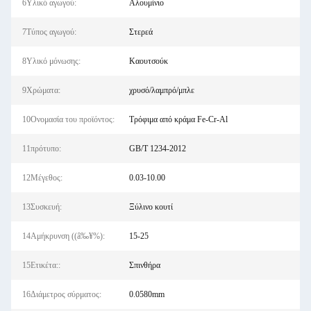
6Υλικό αγωγού:
Αλουμίνιο
7Τύπος αγωγού:
Στερεά
8Υλικό μόνωσης:
Καουτσούκ
9Χρώματα:
χρυσό/λαμπρό/μπλε
10Ονομασία του προϊόντος:
Τρόφιμα από κράμα Fe-Cr-Al
11πρότυπο:
GB/T 1234-2012
12Μέγεθος:
0.03-10.00
13Συσκευή:
Ξύλινο κουτί
14Αμήκρυνση ((â‰¥%):
15-25
15Ετικέτα::
Σπινθήρα
16Διάμετρος σύρματος:
0.0580mm