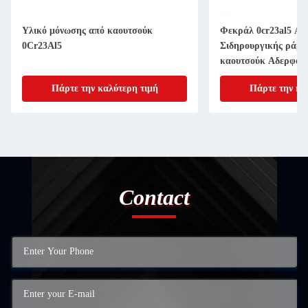
Υλικό μόνωσης από καουτσούκ
Φεκράλ 0cr23al5 Αν
0Cr23Al5
Σιδηρουργικής ράβδ
καουτσούκ Αδερφό κ
Πάρτε την καλύτερη τιμή
Πάρτε την κα
Contact