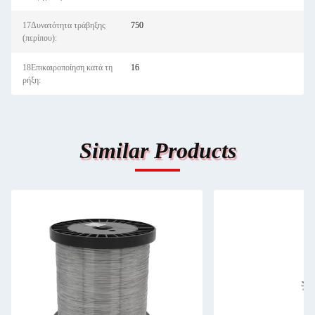
17Δυνατότητα τράβηξης
750
(περίπου):
18Επικαιροποίηση κατά τη
16
ρήξη:
Similar Products