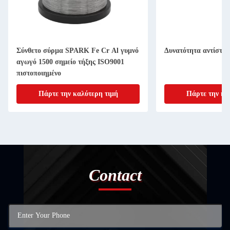
Σύνθετο σύρμα SPARK Fe Cr Al γυμνό
Δυνατότητα αντίστα
αγωγό 1500 σημείο τήξης ISO9001
πιστοποιημένο
Πάρτε την καλύτερη τιμή
Πάρτε την κα
Contact