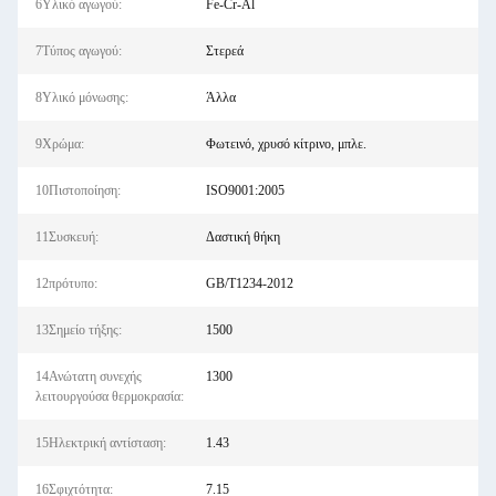
6Υλικό αγωγού:
Fe-Cr-Al
7Τύπος αγωγού:
Στερεά
8Υλικό μόνωσης:
Άλλα
9Χρώμα:
Φωτεινό, χρυσό κίτρινο, μπλε.
10Πιστοποίηση:
ISO9001:2005
11Συσκευή:
Δαστική θήκη
12πρότυπο:
GB/T1234-2012
13Σημείο τήξης:
1500
14Ανώτατη συνεχής
1300
λειτουργούσα θερμοκρασία:
15Ηλεκτρική αντίσταση:
1.43
16Σφιχτότητα:
7.15