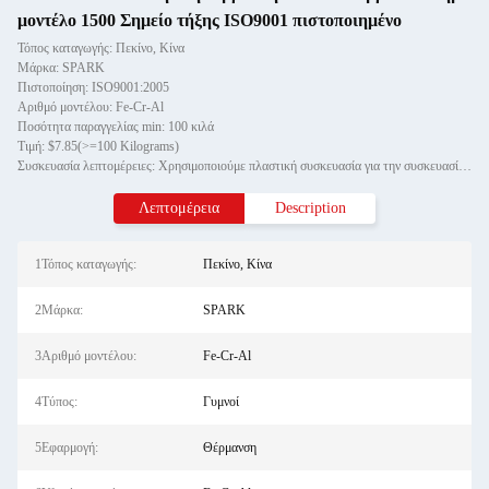
μοντέλο 1500 Σημείο τήξης ISO9001 πιστοποιημένο
Τόπος καταγωγής: Πεκίνο, Κίνα
Μάρκα: SPARK
Πιστοποίηση: ISO9001:2005
Αριθμό μοντέλου: Fe-Cr-Al
Ποσότητα παραγγελίας min: 100 κιλά
Τιμή: $7.85(>=100 Kilograms)
Συσκευασία λεπτομέρειες: Χρησιμοποιούμε πλαστική συσκευασία για την συσκευασία του καλωδίου άξονα και η εξωτερική συσκευασία
Λεπτομέρεια
Description
1Τόπος καταγωγής:
Πεκίνο, Κίνα
2Μάρκα:
SPARK
3Αριθμό μοντέλου:
Fe-Cr-Al
4Τύπος:
Γυμνοί
5Εφαρμογή:
Θέρμανση