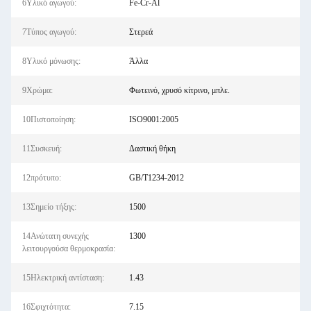
6Υλικό αγωγού:
Fe-Cr-Al
7Τύπος αγωγού:
Στερεά
8Υλικό μόνωσης:
Άλλα
9Χρώμα:
Φωτεινό, χρυσό κίτρινο, μπλε.
10Πιστοποίηση:
ISO9001:2005
11Συσκευή:
Δαστική θήκη
12πρότυπο:
GB/T1234-2012
13Σημείο τήξης:
1500
14Ανώτατη συνεχής
1300
λειτουργούσα θερμοκρασία:
15Ηλεκτρική αντίσταση:
1.43
16Σφιχτότητα:
7.15