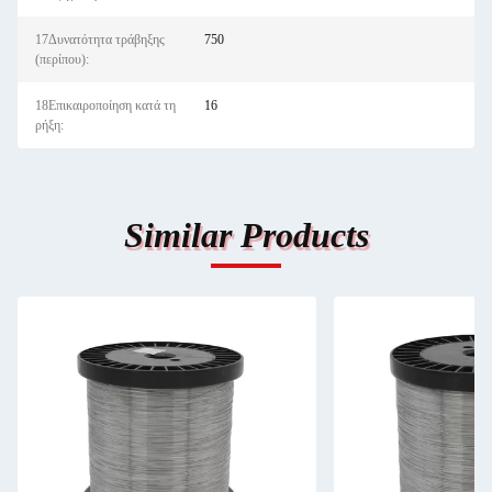
17Δυνατότητα τράβηξης
750
(περίπου):
18Επικαιροποίηση κατά τη
16
ρήξη:
Similar Products