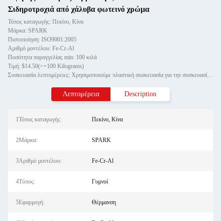
Σιδηροτροχιά από χάλυβα φωτεινό χρώμα
Τόπος καταγωγής: Πεκίνο, Κίνα
Μάρκα: SPARK
Πιστοποίηση: ISO9001:2005
Αριθμό μοντέλου: Fe-Cr-Al
Ποσότητα παραγγελίας min: 100 κιλά
Τιμή: $14.50(>=100 Kilograms)
Συσκευασία λεπτομέρειες: Χρησιμοποιούμε πλαστική συσκευασία για την συσκευασία του καλωδίου άξονα και η εξωτερική συσκευασία
Λεπτομέρεια
Description
1Τόπος καταγωγής:
Πεκίνο, Κίνα
2Μάρκα:
SPARK
3Αριθμό μοντέλου:
Fe-Cr-Al
4Τύπος:
Γυμνοί
5Εφαρμογή:
Θέρμανση