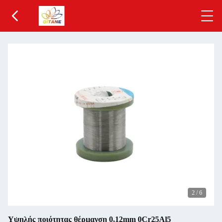
2
/
6
Υψηλής ποιότητας θέρμανση 0,12mm 0Cr25Al5