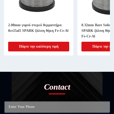
2.00mm γυμνό στερεό θερμαντήρα
0.32mm Bare Solid H
0cr25al5 SPARK ξύλινη θήκη Fe-Cr-Al
SPARK ξύλινη θήκη 
Fe-Cr-Al
Πάρτε την καλύτερη τιμή
Πάρτε την κα
Contact