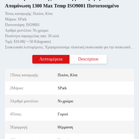
Απομόνωση 1300 Max Temp ISO9001 Πιστοποιημένο
Τόπος καταγωγής: Πεκίνο, Κίνα
Μάρκα: SPark
Πιστοποίηση: ISO9001
Αριθμό μοντέλου: Νι-χρώμιο
Ποσότητα παραγγελίας min: 50 κιλά
Τιμή: $16.00(>=50 Kilograms)
Συσκευασία λεπτομέρειες: Χρησιμοποιούμε πλαστική συσκευασία για την συσκευασία του καλωδίου άξονα και η εξωτερική συσκευασία
Λεπτομέρεια
Description
1Τόπος καταγωγής:
Πεκίνο, Κίνα
2Μάρκα:
SPark
3Αριθμό μοντέλου:
Νι-χρώμιο
4Τύπος:
Γυμνοί
5Εφαρμογή:
Θέρμανση