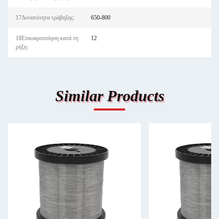
17Δυνατότητα τράβηξης:
650-800
18Επικαιροποίηση κατά τη
12
ρήξη:
Similar Products