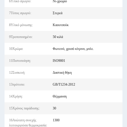
6Υλικό αγωγού:
Νι-χρώμιο
7Τύπος αγωγού:
Στερεά
8Υλικό μόνωσης:
Καουτσούκ
9Τροποποιημένο:
50 κιλά
10Χρώμα:
Φωτεινό, χρυσό κίτρινο, μπλε.
11Πιστοποίηση:
ISO9001
12Συσκευή:
Δαστική θήκη
13πρότυπο:
GB/T1234-2012
14Χρήση:
Θέρμανση
15Χρόνος παράδοσης:
30
16Ανώτατη συνεχής
1300
λειτουργούσα θερμοκρασία: