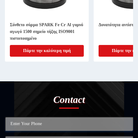
Σύνθετο σύρμα SPARK Fe Cr Al γυμνό
Δυνατότητα αντίστα
αγωγό 1500 σημείο τήξης ISO9001
πιστοποιημένο
Πάρτε την καλύτερη τιμή
Πάρτε την κα
Contact