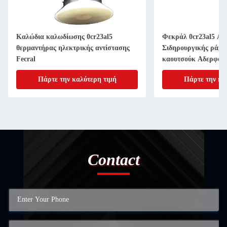
Καλώδια καλωδίωσης 0cr23al5
Φεκράλ 0cr23al5 Αν
θερμαντήρας ηλεκτρικής αντίστασης
Σιδηρουργικής ράβδ
Fecral
καουτσούκ Αδερφό κ
Πάρτε την καλύτερη τιμή
Πάρτε την κα
Contact