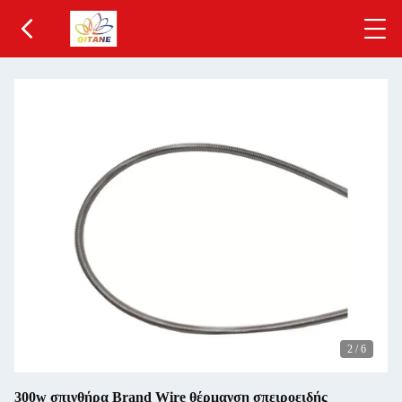
2
/
6
300w σπινθήρα Brand Wire θέρμανση σπειροειδής