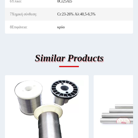
6Υλικό:
0Cr25Al5
7Χημική σύνθεση:
Cr:23-26% Αλ:40,5-6,5%
8Επιφάνεια:
κρύο
Similar Products