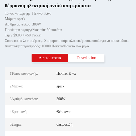
θέρμανση ηλεκτρική αντίσταση κράματα
Τόπος καταγωγής: Πεκίνο, Κίνα
Μάρκα: spark
Αριθμό μοντέλου: 300W
Ποσότητα παραγγελίας min: 50 πακέτα
Τιμή: $9.00(>=50 Packs)
Συσκευασία λεπτομέρειες: Χρησιμοποιούμε πλαστική συσκευασία για να συσκευάσουμε το καλώδιο άξονα, και η εξωτερική συσκευασία
Δυνατότητα προσφοράς: 10000 Πακέτο/Πακέτα ανά μήνα
Λεπτομέρεια
Description
1Τόπος καταγωγής:
Πεκίνο, Κίνα
2Μάρκα:
spark
3Αριθμό μοντέλου:
300W
4Εφαρμογή:
Θέρμανση
5Σχήμα:
σπειροειδή