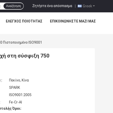
Ζητήστε ένα απόσπασμα
|
Greek
Αναζήτηση
ΈΛΕΓΧΟΣ ΠΟΙΌΤΗΤΑΣ
ΕΠΙΚΟΙΝΩΝΉΣΤΕ ΜΑΖΊ ΜΑΣ
50 Πιστοποιημένο ISO9001
οχή στη σύσφιξη 750
ς:
Πεκίνο, Κίνα
SPARK
ISO9001:2005
:
Fe-Cr-Al
τολής Όροι: