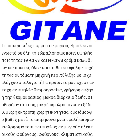
Το σπειροειδές σύρμα της μάρκας Spark είναι
γνωστό σε όλη τη χώρα.Χρησιμοποιεί υψηλής
ποιότητας Fe-Cr-Al και Ni-Cr-Al κράμα καλωδί
ων ως πρώτες ύλες και υιοθετεί υψηλής ταχύ
τητας αυτόματη μηχανή περιτύλιξης με ισχύ
ελέγχου υπολογιστήΤα προϊόντα μας έχουν αν
τοχή σε υψηλές θερμοκρασίες, γρήγορη αύξησ
η της θερμοκρασίας, μακρά διάρκεια ζωής, στ
αθερή αντίσταση, μικρό σφάλμα ισχύος εξόδο
υ, μικρή εκτροπή χωρητικότητας, ομοιόμορφ
ο βάθος μετά το επιμήκυνση,και ομαλή επιφάν
ειαΧρησιμοποιείται ευρέως σε μικρούς ηλεκτ
ρικούς φούρνους, φούρνους, κλιματιστικούς,