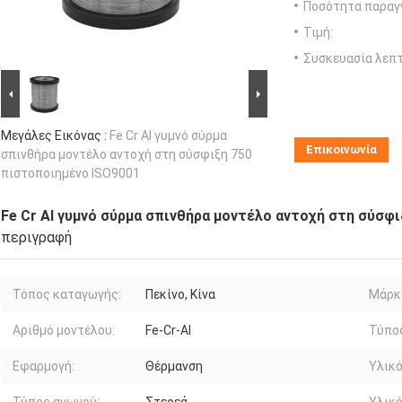
Ποσότητα παραγγ
Τιμή:
Συσκευασία λεπτ
Μεγάλες Εικόνας :
Fe Cr Al γυμνό σύρμα
Επικοινωνία
σπινθήρα μοντέλο αντοχή στη σύσφιξη 750
πιστοποιημένο ISO9001
Fe Cr Al γυμνό σύρμα σπινθήρα μοντέλο αντοχή στη σύσφ
περιγραφή
Τόπος καταγωγής:
Πεκίνο, Κίνα
Μάρκ
Αριθμό μοντέλου:
Fe-Cr-Al
Τύπο
Εφαρμογή:
Θέρμανση
Υλικό