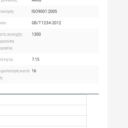
 μόνωσης:
Άλλα
ποίηση:
ISO9001:2005
υπο:
GB/T1234-2012
ατη συνεχής
1300
υργούσα
κρασία:
τότητα:
7.15
ιροποίηση κατά
16
η: