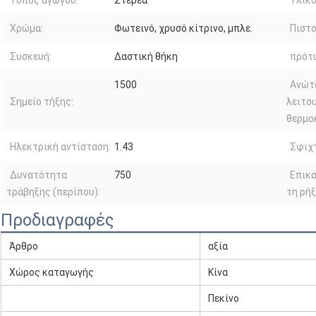
Τύπος αγωγού:
Στερεά
Υλικό
Χρώμα:
Φωτεινό, χρυσό κίτρινο, μπλε.
Πιστο
Συσκευή:
Δαστική θήκη
πρότ
1500
Ανώτ
Σημείο τήξης:
λειτο
θερμο
Ηλεκτρική αντίσταση:
1.43
Σφιχ
Δυνατότητα
750
Επικα
τράβηξης (περίπου):
τη ρήξ
Προδιαγραφές
Άρθρο
αξία
Χώρος καταγωγής
Κίνα
Πεκίνο