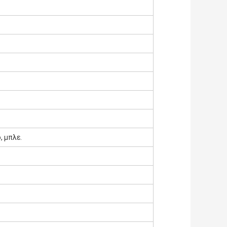
, μπλε.