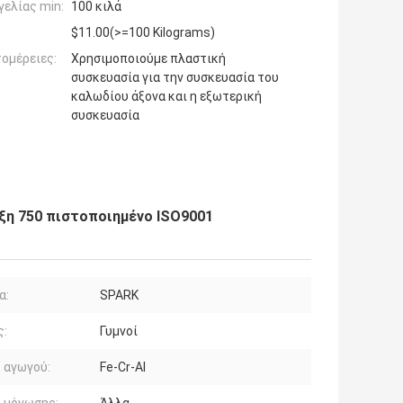
ελίας min:
100 κιλά
$11.00(>=100 Kilograms)
ομέρειες:
Χρησιμοποιούμε πλαστική
συσκευασία για την συσκευασία του
καλωδίου άξονα και η εξωτερική
συσκευασία
ιξη 750 πιστοποιημένο ISO9001
α:
SPARK
ς:
Γυμνοί
 αγωγού:
Fe-Cr-Al