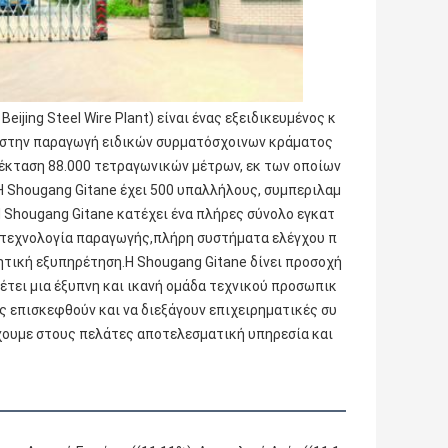
Beijing Steel Wire Plant) είναι ένας εξειδικευμένος κ
 στην παραγωγή ειδικών συρματόσχοινων κράματος 
 έκταση 88.000 τετραγωνικών μέτρων, εκ των οποίων 
 Shougang Gitane έχει 500 υπαλλήλους, συμπεριλαμ
 Shougang Gitane κατέχει ένα πλήρες σύνολο εγκατ
 τεχνολογία παραγωγής,πλήρη συστήματα ελέγχου π
τική εξυπηρέτηση.Η Shougang Gitane δίνει προσοχή 
έτει μια έξυπνη και ικανή ομάδα τεχνικού προσωπικ
ς επισκεφθούν και να διεξάγουν επιχειρηματικές συ
έχουμε στους πελάτες αποτελεσματική υπηρεσία και 