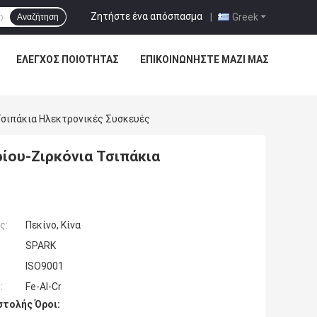
Ζητήστε ένα απόσπασμα
|
Greek
Αναζήτηση
ΈΛΕΓΧΟΣ ΠΟΙΌΤΗΤΑΣ
ΕΠΙΚΟΙΝΩΝΉΣΤΕ ΜΑΖΊ ΜΑΣ
σιπάκια Ηλεκτρονικές Συσκευές
ίου-Ζιρκόνια Τσιπάκια
ς:
Πεκίνο, Κίνα
SPARK
ISO9001
:
Fe-Al-Cr
τολής Όροι: