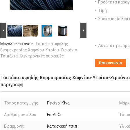
Ποσότητα παραγγ
Τιμή:
Συσκευασία λεπτ
Μεγάλες Εικόνας :
Τσιπάκια υψηλής
Δυνατότητα προ
θερμοκρασίας Χαφνίου-Υτρίου-Ζιρκόνια
Τσιπάκια Ηλεκτρονικές συσκευές
Επικοινωνία
Τσιπάκια υψηλής θερμοκρασίας Χαφνίου-Υτρίου-Ζιρκόνια
περιγραφή
Τόπος καταγωγής:
Πεκίνο, Κίνα
Μάρκ
Αριθμό μοντέλου:
Fe-Al-Cr
Τύπο
Εφαρμογή:
Κατασκευή τσιπ
Υλικό