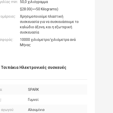
ελίας min:
50,0 χιλιόγραμμα
$28.00(>=50 Kilograms)
ομέρειες:
Χρησιμοποιούμε πλαστική
συσκευασία για να συσκευάσουμε το
καλώδιο άξονα, και η εξωτερική
συσκευασία
σφοράς:
10000 χιλιόμετρο/χιλιόμετρα ανά
Μήνας
 Τσιπάκια Ηλεκτρονικές συσκευές
α:
SPARK
ς:
Γυμνοί
 αγωγού:
Αλουμίνιο