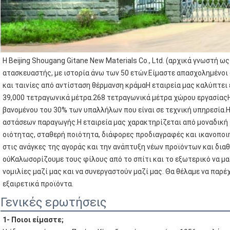
Η Beijing Shougang Gitane New Materials Co., Ltd. (αρχικά γνωστή ως 
ατασκευαστής, με ιστορία άνω των 50 ετών.Είμαστε απασχολημένοι
και ταινίες από αντίσταση θέρμανση κράμαΗ εταιρεία μας καλύπτει
39,000 τετραγωνικά μέτρα.268 τετραγωνικά μέτρα χώρου εργασίαςΗ
βανομένου του 30% των υπαλλήλων που είναι σε τεχνική υπηρεσία.Η
αστάσεων παραγωγής.Η εταιρεία μας χαρακτηρίζεται από μοναδική
οιότητας, σταθερή ποιότητα, διάφορες προδιαγραφές και ικανοποιη
στις ανάγκες της αγοράς και την ανάπτυξη νέων προϊόντων και διαθ
ούΚαλωσορίζουμε τους φίλους από το σπίτι και το εξωτερικό να μα
νομιλίες μαζί μας και να συνεργαστούν μαζί μας. Θα θέλαμε να παρ
εξαιρετικά προϊόντα.
Γενικές ερωτήσεις
1- Ποιοι είμαστε;