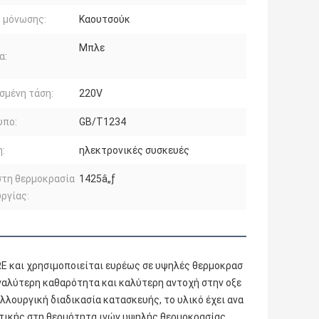
 μόνωσης:
Καουτσούκ
Μπλε
α:
σμένη τάση:
220V
υπο:
GB/T1234
:
ηλεκτρονικές συσκευές
στη θερμοκρασία
1425â„ƒ
ργίας:
RE και χρησιμοποιείται ευρέως σε υψηλές θερμοκρασ
εγαλύτερη καθαρότητα και καλύτερη αντοχή στην οξε
λλουργική διαδικασία κατασκευής, το υλικό έχει ανα
κτικής στη θερμότητα ινών υψηλής θερμοκρασίας.