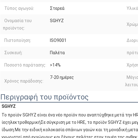
Τύπος αγωγού:
Στερεά
Υλικό
Ονομασία του
SGHYZ
Χρώμ
προϊόντος:
Πιστοποίηση:
ISO9001
Διορι
Συσκευή:
Παλέτα
πρότ
Ποσοστό παράτασης:
>14%
Χρήση
7-20 ημέρες
Μέγι
Χρόνος παράδοσης:
λειτου
Περιγραφή του προϊόντος
SGHYZ
Το προϊόν SGHYZ είναι ένα νέο προϊόν που αναπτύχθηκε μετά την H
ίες
ηλεκτροθερμική
Σε σύγκριση με το HRE, το προϊόν SGHYZ έχει μ
ίδωση.Με την ειδική κολοκασία σπάνιων γαιών και τη μοναδική μετα
γνωριστεί από εγχώριους και ξένους πελάτες στον τομέα της ανθε