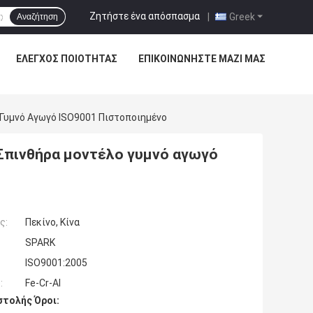
Ζητήστε ένα απόσπασμα
|
Greek
Αναζήτηση
ΈΛΕΓΧΟΣ ΠΟΙΌΤΗΤΑΣ
ΕΠΙΚΟΙΝΩΝΉΣΤΕ ΜΑΖΊ ΜΑΣ
 Γυμνό Αγωγό ISO9001 Πιστοποιημένο
 Σπινθήρα μοντέλο γυμνό αγωγό
ς:
Πεκίνο, Κίνα
SPARK
ISO9001:2005
:
Fe-Cr-Al
τολής Όροι: