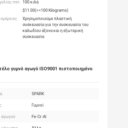
ελίας min:
100 κιλά
$11.00(>=100 Kilograms)
ομέρειες:
Χρησιμοποιούμε πλαστική
συσκευασία για την συσκευασία του
καλωδίου άξονα και η εξωτερική
συσκευασία
ντέλο γυμνό αγωγό ISO9001 πιστοποιημένο
α:
SPARK
ς:
Γυμνοί
 αγωγού:
Fe-Cr-Al