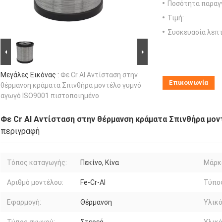
Ποσότητα παραγγ
Τιμή:
Συσκευασία λεπτ
Μεγάλες Εικόνας :
Φε Cr Al Αντίσταση στην
Επικοινωνία
θέρμανση κράματα Σπινθήρα μοντέλο γυμνό
αγωγό ISO9001 πιστοποιημένο
Φε Cr Al Αντίσταση στην θέρμανση κράματα Σπινθήρα μο
περιγραφή
Τόπος καταγωγής:
Πεκίνο, Κίνα
Μάρκ
Αριθμό μοντέλου:
Fe-Cr-Al
Τύπο
Εφαρμογή:
Θέρμανση
Υλικό