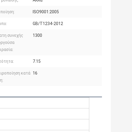
 μόνωσης:
Άλλα
ποίηση:
ISO9001:2005
υπο:
GB/T1234-2012
ατη συνεχής
1300
υργούσα
κρασία:
τότητα:
7.15
ιροποίηση κατά
16
η: