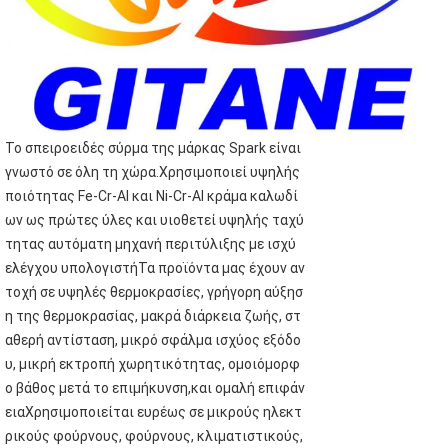
Το σπειροειδές σύρμα της μάρκας Spark είναι
γνωστό σε όλη τη χώρα.Χρησιμοποιεί υψηλής
ποιότητας Fe-Cr-Al και Ni-Cr-Al κράμα καλωδί
ων ως πρώτες ύλες και υιοθετεί υψηλής ταχύ
τητας αυτόματη μηχανή περιτύλιξης με ισχύ
ελέγχου υπολογιστήΤα προϊόντα μας έχουν αν
τοχή σε υψηλές θερμοκρασίες, γρήγορη αύξησ
η της θερμοκρασίας, μακρά διάρκεια ζωής, στ
αθερή αντίσταση, μικρό σφάλμα ισχύος εξόδο
υ, μικρή εκτροπή χωρητικότητας, ομοιόμορφ
ο βάθος μετά το επιμήκυνση,και ομαλή επιφάν
ειαΧρησιμοποιείται ευρέως σε μικρούς ηλεκτ
ρικούς φούρνους, φούρνους, κλιματιστικούς,