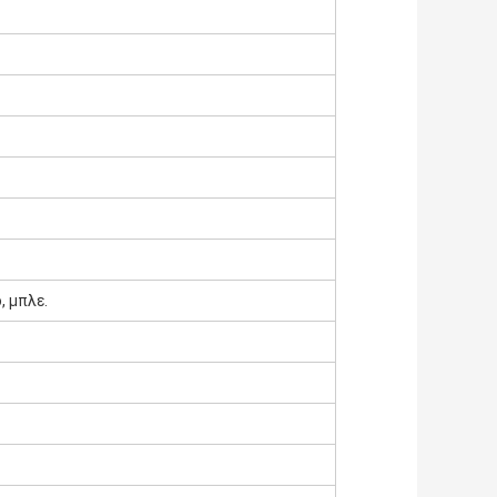
, μπλε.