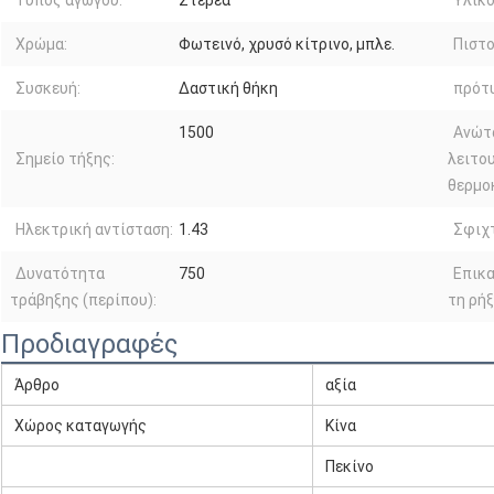
Τύπος αγωγού:
Στερεά
Υλικό
Χρώμα:
Φωτεινό, χρυσό κίτρινο, μπλε.
Πιστο
Συσκευή:
Δαστική θήκη
πρότ
1500
Ανώτ
Σημείο τήξης:
λειτο
θερμο
Ηλεκτρική αντίσταση:
1.43
Σφιχ
Δυνατότητα
750
Επικα
τράβηξης (περίπου):
τη ρήξ
Προδιαγραφές
Άρθρο
αξία
Χώρος καταγωγής
Κίνα
Πεκίνο