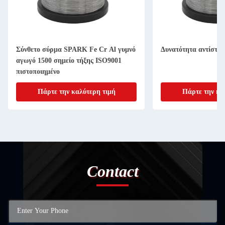
Σύνθετο σύρμα SPARK Fe Cr Al γυμνό
Δυνατότητα αντίστα
αγωγό 1500 σημείο τήξης ISO9001
πιστοποιημένο
Πάρτε την καλύτερη τιμή
Πάρτε την κα
Contact