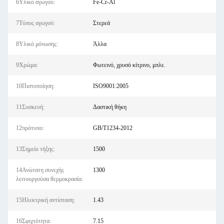
6Υλικό αγωγού:
Fe-Cr-Al
7Τύπος αγωγού:
Στερεά
8Υλικό μόνωσης:
Άλλα
9Χρώμα:
Φωτεινό, χρυσό κίτρινο, μπλε.
10Πιστοποίηση:
ISO9001:2005
11Συσκευή:
Δαστική θήκη
12πρότυπο:
GB/T1234-2012
13Σημείο τήξης:
1500
14Ανώτατη συνεχής
1300
λειτουργούσα θερμοκρασία:
15Ηλεκτρική αντίσταση:
1.43
16Σφιχτότητα:
7.15