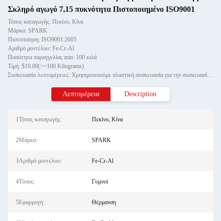
Σκληρό αγωγό 7,15 πυκνότητα Πιστοποιημένο ISO9001
Τόπος καταγωγής: Πεκίνο, Κίνα
Μάρκα: SPARK
Πιστοποίηση: ISO9001:2005
Αριθμό μοντέλου: Fe-Cr-Al
Ποσότητα παραγγελίας min: 100 κιλά
Τιμή: $19.00(>=100 Kilograms)
Συσκευασία λεπτομέρειες: Χρησιμοποιούμε πλαστική συσκευασία για την συσκευασία του καλωδίου άξονα και η εξωτερική συσκευασία
Λεπτομέρεια
Description
1Τόπος καταγωγής:
Πεκίνο, Κίνα
2Μάρκα:
SPARK
3Αριθμό μοντέλου:
Fe-Cr-Al
4Τύπος:
Γυμνοί
5Εφαρμογή:
Θέρμανση