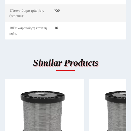
17Δυνατότητα τράβηξης
750
(περίπου):
18Επικαιροποίηση κατά τη
16
ρήξη:
Similar Products