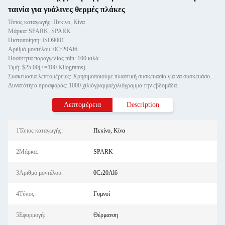
ταινία για γυάλινες θερμές πλάκες
Τόπος καταγωγής: Πεκίνο, Κίνα
Μάρκα: SPARK, SPARK
Πιστοποίηση: ISO9001
Αριθμό μοντέλου: 0Cr20Al6
Ποσότητα παραγγελίας min: 100 κιλά
Τιμή: $25.00(>=100 Kilograms)
Συσκευασία λεπτομέρειες: Χρησιμοποιούμε πλαστική συσκευασία για να συσκευάσουμε το καλώδιο άξονα, και η εξωτερική συσκευασία
Δυνατότητα προσφοράς: 1000 χιλιόγραμμα/χιλιόγραμμα την εβδομάδα
Λεπτομέρεια
Description
1Τόπος καταγωγής:
Πεκίνο, Κίνα
2Μάρκα:
SPARK
3Αριθμό μοντέλου:
0Cr20Al6
4Τύπος:
Γυμνοί
5Εφαρμογή:
Θέρμανση