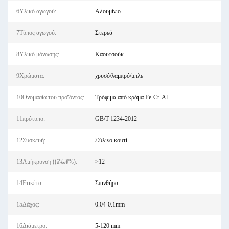
6Υλικό αγωγού:
Αλουμίνιο
7Τύπος αγωγού:
Στερεά
8Υλικό μόνωσης:
Καουτσούκ
9Χρώματα:
χρυσό/λαμπρό/μπλε
10Ονομασία του προϊόντος:
Τρόφιμα από κράμα Fe-Cr-Al
11πρότυπο:
GB/T 1234-2012
12Συσκευή:
Ξύλινο κουτί
13Αμήκρυνση ((â‰¥%):
>12
14Ετικέτα::
Σπινθήρα
15Δάχος:
0.04-0.1mm
16Διάμετρο:
5-120 mm