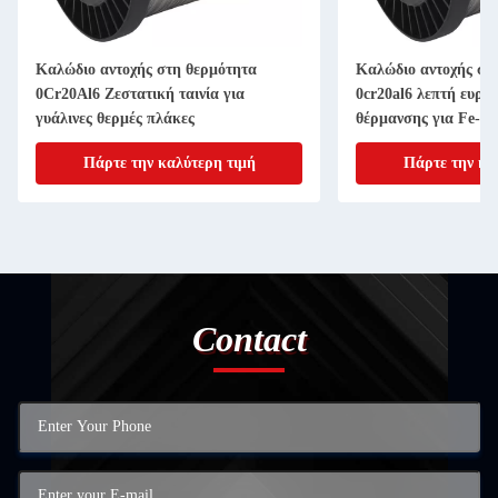
Καλώδιο αντοχής στη θερμότητα
Καλώδιο αντοχής στ
0Cr20Al6 Ζεστατική ταινία για
0cr20al6 λεπτή ευρε
γυάλινες θερμές πλάκες
θέρμανσης για Fe-Cr
Πάρτε την καλύτερη τιμή
Πάρτε την κα
Contact