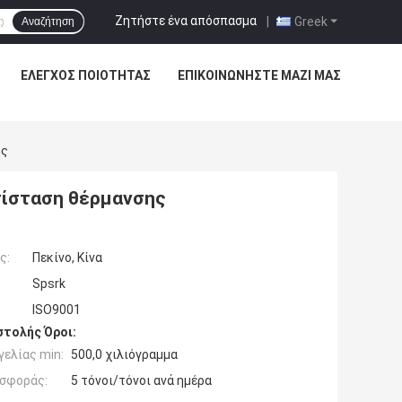
Ζητήστε ένα απόσπασμα
|
Greek
Αναζήτηση
ΈΛΕΓΧΟΣ ΠΟΙΌΤΗΤΑΣ
ΕΠΙΚΟΙΝΩΝΉΣΤΕ ΜΑΖΊ ΜΑΣ
ης
τίσταση θέρμανσης
ς:
Πεκίνο, Κίνα
Spsrk
ISO9001
τολής Όροι:
ελίας min:
500,0 χιλιόγραμμα
σφοράς:
5 τόνοι/τόνοι ανά ημέρα