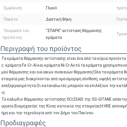
Εμφάνιση:
Γλυκό
πρότ
Πακέτο:
Δαστική θήκη
Πιστο
Ονομασία του
"ΣΠΑΡΚ" αντίσταση θέρμανσης
Τροπ
προϊόντος:
κράματα
Περιγραφή του προϊόντος
Τα κράματα θέρμανσης αντίστασης είναι ένα από τα κύρια προϊόντα 
ς: κράματα Fe-Cr-Al και κράματα Ni-Cr.Αυτά τα κράματα χρησιμοπο
μού θέρμανσης και οικιακών συσκευών θέρμανσηςΌλα τα κράματα θ
εταιρεία μας διακρίνονται από ομοιόμορφη σύνθεση, υψηλή αντίστασ
επεξεργασιμότητα.Οι καταναλωτές μπορούν να επιλέξουν την κατά
ις.
Το καλώδιο θέρμανσης αντίστασης 0Cr25Al5 της SG-GITANE απέκτησ
υργείο Βιομηχανίας της Κίνας.
κατοικία της εταιρείας
Η HRE απονεμή
ήμη και την τεχνολογία από τον Δήμο του Πεκίνου.
Προδιαγραφές