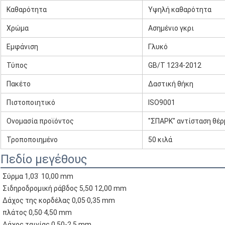
Καθαρότητα
Υψηλή καθαρότητα
Χρώμα
Ασημένιο γκρι
Εμφάνιση
Γλυκό
Τύπος
GB/T 1234-2012
Πακέτο
Δαστική θήκη
Πιστοποιητικό
ISO9001
Ονομασία προϊόντος
"ΣΠΑΡΚ" αντίσταση θέ
Τροποποιημένο
50 κιλά
Πεδίο μεγέθους
Σύρμα 1,03 ̇ 10,00 mm
Σιδηροδρομική ράβδος 5,50 12,00 mm
Δάχος της κορδέλας 0,05·0,35 mm
πλάτος 0,50·4,50 mm
Δάχος ταινίας 0,50-2,5 mm