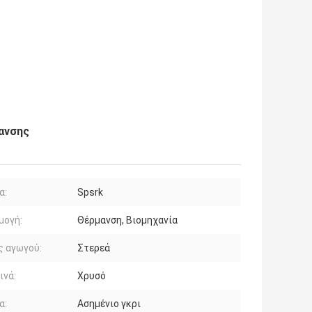
ανσης
α:
Spsrk
μογή:
Θέρμανση, Βιομηχανία
ς αγωγού:
Στερεά
ινά:
Χρυσό
α:
Ασημένιο γκρι