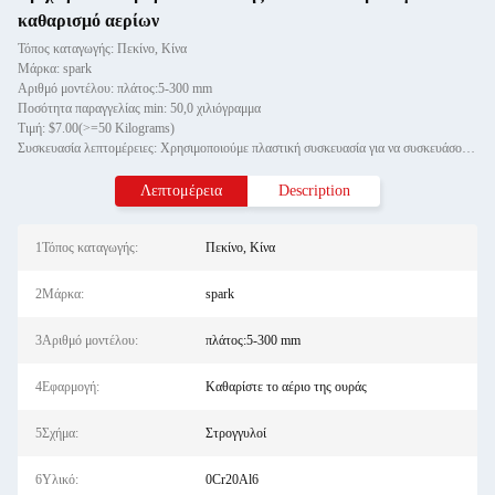
καθαρισμό αερίων
Τόπος καταγωγής: Πεκίνο, Κίνα
Μάρκα: spark
Αριθμό μοντέλου: πλάτος:5-300 mm
Ποσότητα παραγγελίας min: 50,0 χιλιόγραμμα
Τιμή: $7.00(>=50 Kilograms)
Συσκευασία λεπτομέρειες: Χρησιμοποιούμε πλαστική συσκευασία για να συσκευάσουμε το καλώδιο άξονα, και η εξωτερική συσκευασία
Λεπτομέρεια
Description
1Τόπος καταγωγής:
Πεκίνο, Κίνα
2Μάρκα:
spark
3Αριθμό μοντέλου:
πλάτος:5-300 mm
4Εφαρμογή:
Καθαρίστε το αέριο της ουράς
5Σχήμα:
Στρογγυλοί
6Υλικό:
0Cr20Al6