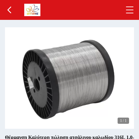
1
/
1
Θέρμανση Καλύτερη πώληση ατσάλινου καλωδίου 316L 1.0-