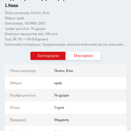
1.9mm
Τόπος καταγωγής: Πεκίνο, Κίνα
Μάρκα: spark
Πιστοποίηση: ISO9001:2005
Αριθμό μοντέλου: Νι-χρώμιο
Ποσότητα παραγγελίας min: 100 κιλά
Τιμή: $8.70(>=100 Kilograms)
Συσκευασία λεπτομέρειες: Χρησιμοποιούμε πλαστική συσκευασία για την συσκευασία του καλωδίου άξονα και η εξωτερική συσκευασία
Λεπτομέρεια
Description
1Τόπος καταγωγής:
Πεκίνο, Κίνα
2Μάρκα:
spark
3Αριθμό μοντέλου:
Νι-χρώμιο
4Τύπος:
Γυμνοί
5Εφαρμογή:
Θέρμανση