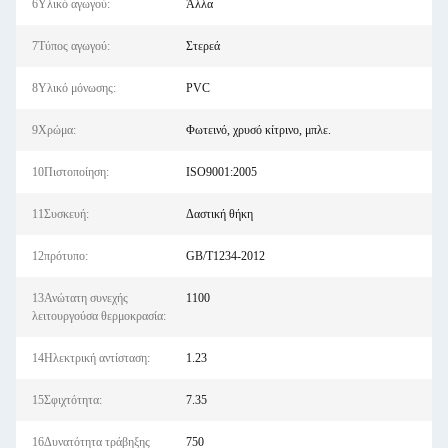
6Υλικό αγωγού:
Άλλα
7Τύπος αγωγού:
Στερεά
8Υλικό μόνωσης:
PVC
9Χρώμα:
Φωτεινό, χρυσό κίτρινο, μπλε.
10Πιστοποίηση:
ISO9001:2005
11Συσκευή:
Δαστική θήκη
12πρότυπο:
GB/T1234-2012
13Ανώτατη συνεχής
1100
λειτουργούσα θερμοκρασία:
14Ηλεκτρική αντίσταση:
1.23
15Σφιχτότητα:
7.35
16Δυνατότητα τράβηξης
750