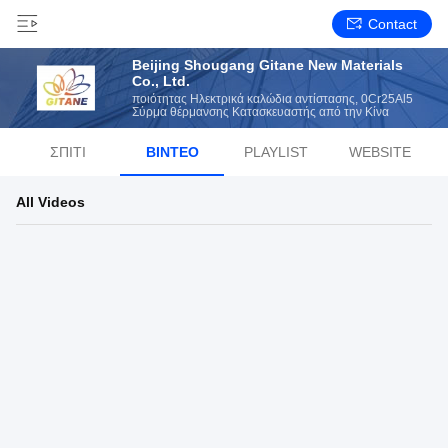
Contact
Beijing Shougang Gitane New Materials
Co., Ltd.
ποιότητας Ηλεκτρικά καλώδια αντίστασης, 0Cr25Al5
Σύρμα θέρμανσης Κατασκευαστής από την Κίνα
ΣΠΊΤΙ
ΒΊΝΤΕΟ
PLAYLIST
WEBSITE
All Videos